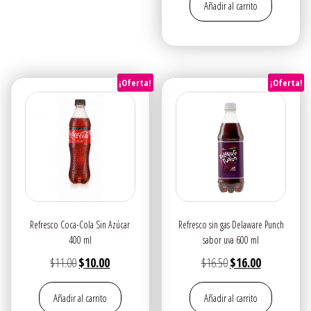
Añadir al carrito
original
actual
era:
es:
$16.50.
$15.50.
¡Oferta!
¡Oferta!
Refresco Coca-Cola Sin Azúcar
Refresco sin gas Delaware Punch
400 ml
sabor uva 600 ml
El
El
El
El
$
11.00
$
10.00
$
16.50
$
16.00
precio
precio
precio
precio
Añadir al carrito
Añadir al carrito
original
actual
original
actual