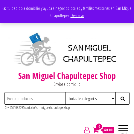
Saltar
Apoyando los negocios locales
Haz tu pedido a domicilio y ayuda a negocios locales y familias mexicanas en San Miguel
al
Chapultepec
Descartar
contenido
San Miguel Chapultepec Shop
Envíos a domicilio
+ 5551032095 contacto@sanmiguelchapultepec.shop
0
$0.00