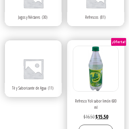
Jugos y Néctares
(30)
Refrescos
(81)
¡Oferta!
Té y Saborizante de Agua
(11)
Refresco Yoli sabor limón 600
ml
El
El
$
16.50
$
15.50
precio
precio