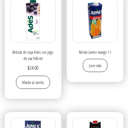
Bebida de soya Ades con jugo
Néctar Jumex mango 1 l
de uva 946 ml
Leer más
$
24.00
Añadir al carrito