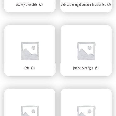
Atole y chocolate
(2)
Bebidas energetizantes e hidratantes
(3)
Café
(9)
Jarabe para Agua
(5)