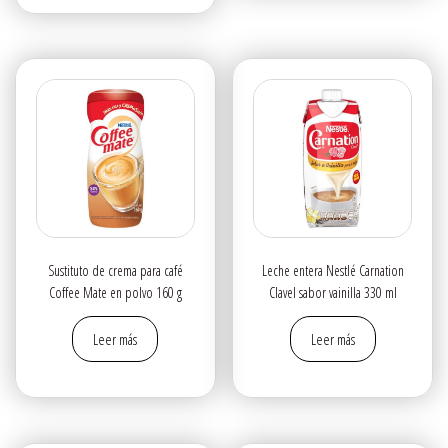
$19.00.
$18.00.
Sustituto de crema para café
Leche entera Nestlé Carnation
Coffee Mate en polvo 160 g
Clavel sabor vainilla 330 ml
Leer más
Leer más