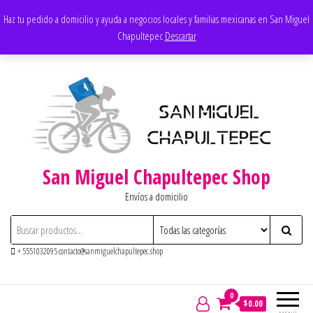
Saltar
Apoyando los negocios locales
Haz tu pedido a domicilio y ayuda a negocios locales y familias mexicanas en San Miguel
al
Chapultepec
Descartar
contenido
San Miguel Chapultepec Shop
Envíos a domicilio
+ 5551032095 contacto@sanmiguelchapultepec.shop
0
$0.00