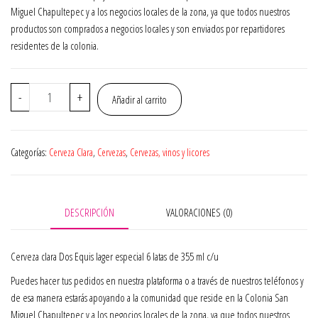
Miguel Chapultepec y a los negocios locales de la zona, ya que todos nuestros
productos son comprados a negocios locales y son enviados por repartidores
residentes de la colonia.
Cerveza
-
+
Añadir al carrito
clara
Dos
Equis
Categorías:
Cerveza Clara
,
Cervezas
,
Cervezas, vinos y licores
lager
especial
6
latas
DESCRIPCIÓN
VALORACIONES (0)
de
355
Cerveza clara Dos Equis lager especial 6 latas de 355 ml c/u
ml
c/u
Puedes hacer tus pedidos en nuestra plataforma o a través de nuestros teléfonos y
cantidad
de esa manera estarás apoyando a la comunidad que reside en la Colonia San
Miguel Chapultepec y a los negocios locales de la zona, ya que todos nuestros