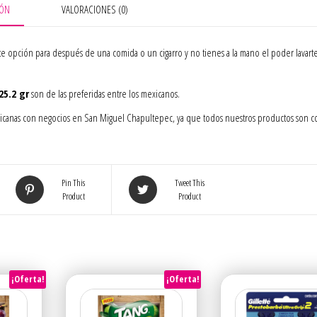
gr
IÓN
VALORACIONES (0)
cantidad
nte opción para después de una comida o un cigarro y no tienes a la mano el poder lavarte
25.2 gr
son de las preferidas entre los mexicanos.
 mexicanas con negocios en San Miguel Chapultepec, ya que todos nuestros productos son 
Pin This
Tweet This
Product
Product
¡Oferta!
¡Oferta!