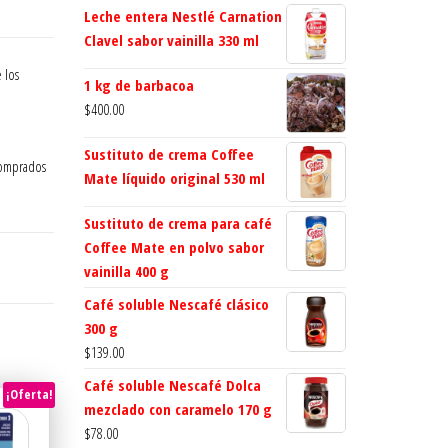
Leche entera Nestlé Carnation
Clavel sabor vainilla 330 ml
 los
1 kg de barbacoa
$
400.00
Sustituto de crema Coffee
comprados
Mate líquido original 530 ml
Sustituto de crema para café
Coffee Mate en polvo sabor
vainilla 400 g
Café soluble Nescafé clásico
300 g
$
139.00
Café soluble Nescafé Dolca
¡Oferta!
mezclado con caramelo 170 g
$
78.00