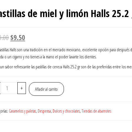
25.2 GR
astillas de miel y limón Halls 25.2
El
El
0.00
$
9.50
precio
precio
pastillas Halls son una tradición en el mercado mexicano, excelente opción para después 
da o un cigarro y no tienes a la mano el poder lavarte los dientes.
original
actual
un sabor refrescante las pastillas de cereza Halls 25.2 gr son de las preferidas entre los me
era:
es:
$10.00.
$9.50.
Pastillas
+
Añadir al carrito
de
miel
y
gorías:
Caramelos y paletas
,
Despensa
,
Dulces y chocolates
,
Tiendas de abarrotes
limón
Halls
25.2