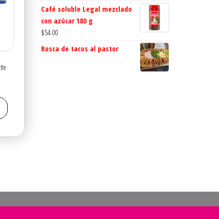
Café soluble Legal mezclado
con azúcar 180 g
$
54.00
Rosca de tacos al pastor
ette
El
precio
actual
es:
$20.00.