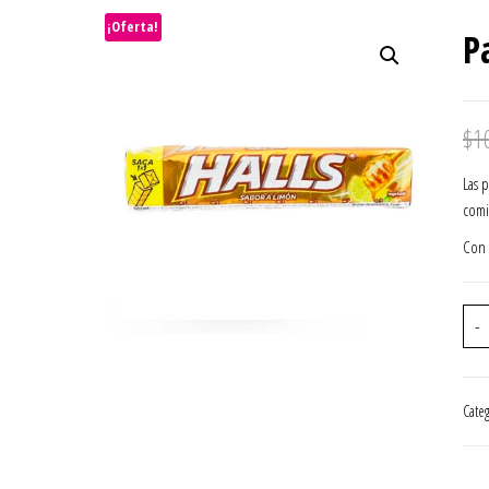
25.2 GR
¡Oferta!
P
$
1
Las 
comi
Con 
-
Cate