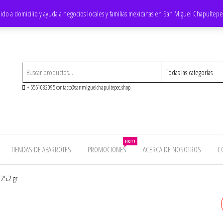
ido a domicilio y ayuda a negocios locales y familias mexicanas en San Miguel Chapultep
+ 5551032095 contacto@sanmiguelchapultepec.shop
HOT!
TIENDAS DE ABARROTES
PROMOCIONES
ACERCA DE NOSOTROS
C
 25.2 gr
PASTILLAS COLORS HALLS