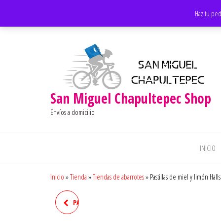
Saltar
Apoyando los negocios locales
Haz tu ped
al
contenido
San Miguel Chapultepec Shop
Envíos a domicilio
INICIO
Inicio
»
Tienda
»
Tiendas de abarrotes
»
Pastillas de miel y limón Halls
PASTILLAS DE CEREZA HALLS