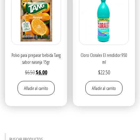
Polvo para preparar bebida Tang
Cloro Cloralex El rendidor 950
sabor naranja 15gr
ml
El
El
$
6.50
$
6.00
$
22.50
precio
precio
Añadir al carrito
Añadir al carrito
original
actual
era:
es:
$6.50.
$6.00.
BUSCAR PRODUCTOS