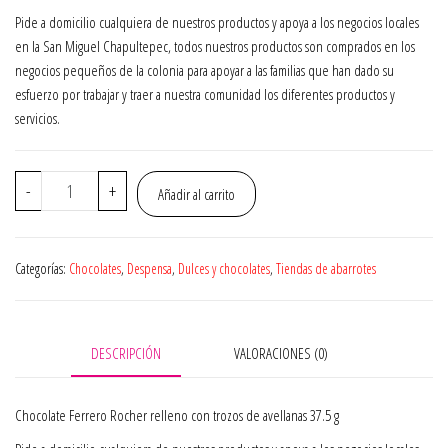
Pide a domicilio cualquiera de nuestros productos y apoya a los negocios locales
en la San Miguel Chapultepec, todos nuestros productos son comprados en los
negocios pequeños de la colonia para apoyar a las familias que han dado su
esfuerzo por trabajar y traer a nuestra comunidad los diferentes productos y
servicios.
Chocolate
-
+
Añadir al carrito
Ferrero
Rocher
relleno
Categorías:
Chocolates
,
Despensa
,
Dulces y chocolates
,
Tiendas de abarrotes
con
trozos
de
avellanas
DESCRIPCIÓN
VALORACIONES (0)
37.5
g
Chocolate Ferrero Rocher relleno con trozos de avellanas 37.5 g
cantidad