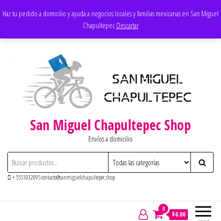
Saltar
Apoyando los negocios locales
Haz tu pedido a domicilio y ayuda a negocios locales y familias mexicanas en San Miguel
al
Chapultepec
Descartar
contenido
San Miguel Chapultepec Shop
Envíos a domicilio
+ 5551032095 contacto@sanmiguelchapultepec.shop
0
$0.00