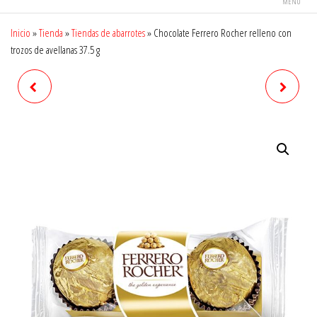
MENÚ
Inicio
»
Tienda
»
Tiendas de abarrotes
»
Chocolate Ferrero Rocher relleno con
trozos de avellanas 37.5 g
CHOCOLATE KINDER MAXI
HUEVO DE CHOCOLATE
CON RELLENO A BASE DE
KINDER SORPRESA PARA
LECHE 21 G
NIÑA 20 G