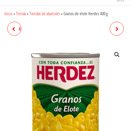
MENÚ
Inicio
»
Tienda
»
Tiendas de abarrotes
»
Granos de elote Herdez 400 g
ENSALADA DE VERDURAS LA
MÁQUINA PARA AFEITAR
COSTEÑA 410 G
GILLETTE PRESTOBARBA 3
CONFORTGEL 1 PZA