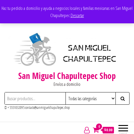
Saltar
Apoyando los negocios locales
Haz tu pedido a domicilio y ayuda a negocios locales y familias mexicanas en San Miguel
al
Chapultepec
Descartar
contenido
San Miguel Chapultepec Shop
Envíos a domicilio
+ 5551032095 contacto@sanmiguelchapultepec.shop
0
$0.00