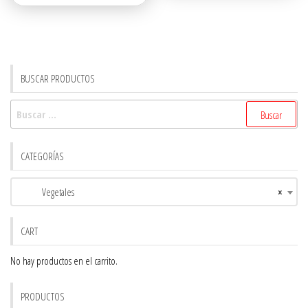
$6.50.
$6.00.
BUSCAR PRODUCTOS
Buscar:
CATEGORÍAS
Vegetales
×
CART
No hay productos en el carrito.
PRODUCTOS