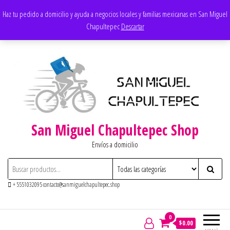
Saltar
Apoyando los negocios locales
Haz tu pedido a domicilio y ayuda a negocios locales y familias mexicanas en San Miguel
al
Chapultepec
Descartar
contenido
San Miguel Chapultepec Shop
Envíos a domicilio
+ 5551032095 contacto@sanmiguelchapultepec.shop
0
$0.00