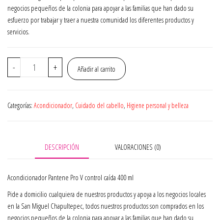
negocios pequeños de la colonia para apoyar a las familias que han dado su
esfuerzo por trabajar y traer a nuestra comunidad los diferentes productos y
servicios.
Acondicionador
-
+
Añadir al carrito
Pantene
Pro
V
Categorías:
Acondicionador
,
Cuidado del cabello
,
Higiene personal y belleza
control
caída
400
ml
DESCRIPCIÓN
VALORACIONES (0)
cantidad
Acondicionador Pantene Pro V control caída 400 ml
Pide a domicilio cualquiera de nuestros productos y apoya a los negocios locales
en la San Miguel Chapultepec, todos nuestros productos son comprados en los
negocios pequeños de la colonia para apoyar a las familias que han dado su