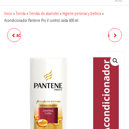
MENÚ
Inicio
»
Tienda
»
Tiendas de abarrotes
»
Higiene personal y belleza
»
Acondicionador Pantene Pro V control caída 400 ml
ACONDICIONADOR PANTENE
TORTILLA DE MAÍZ POR KG
PRO V RESTAURACIÓN 700 ML