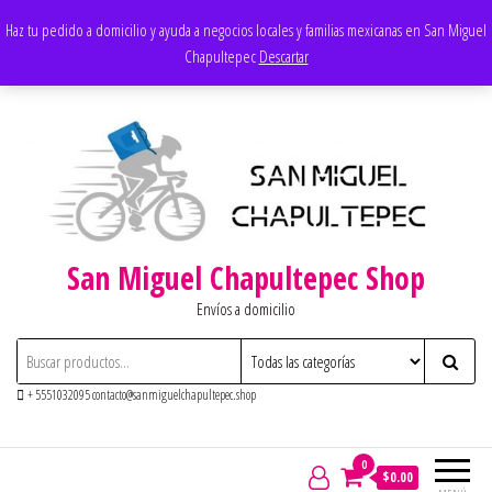
Saltar
Apoyando los negocios locales
Haz tu pedido a domicilio y ayuda a negocios locales y familias mexicanas en San Miguel
al
Chapultepec
Descartar
contenido
San Miguel Chapultepec Shop
Envíos a domicilio
+ 5551032095 contacto@sanmiguelchapultepec.shop
0
$0.00