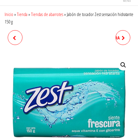
MENÚ
Inicio
»
Tienda
»
Tiendas de abarrotes
»
Jabón de tocador Zest sensación hidratante
150 g
JABÓN DE TOCADOR DOVE
TALCO DESODORANTE PARA
ORIGINAL 135 G
PIES REXONA EFFICIENT
ORIGINAL 200 G