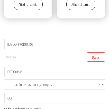
Añadir al carrito
Añadir al carrito
original
actual
original
actual
era:
es:
era:
es:
$15.30.
$14.00.
$3.00.
$2.50.
BUSCAR PRODUCTOS
Buscar:
CATEGORÍAS
Jabón de tocador y gel corporal
×
CART
No hay productos en el carrito.