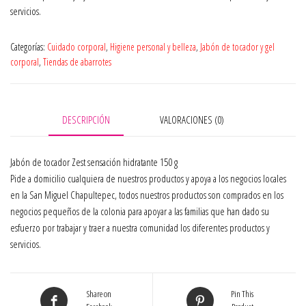
servicios.
Categorías:
Cuidado corporal
,
Higiene personal y belleza
,
Jabón de tocador y gel
corporal
,
Tiendas de abarrotes
DESCRIPCIÓN
VALORACIONES (0)
Jabón de tocador Zest sensación hidratante 150 g
Pide a domicilio cualquiera de nuestros productos y apoya a los negocios locales
en la San Miguel Chapultepec, todos nuestros productos son comprados en los
negocios pequeños de la colonia para apoyar a las familias que han dado su
esfuerzo por trabajar y traer a nuestra comunidad los diferentes productos y
servicios.
Share on
Pin This