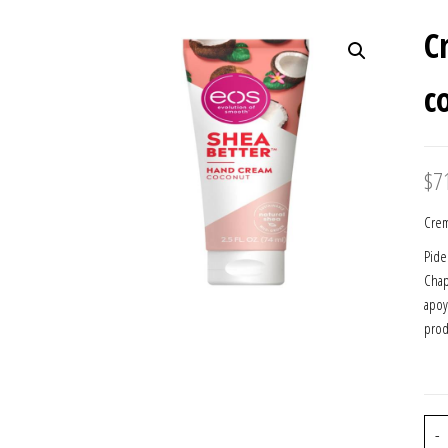
POR PZA
C
c
$
7
Crem
Pide
Chap
apoy
prod
-