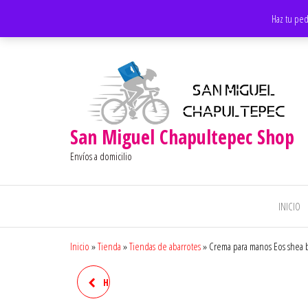
Saltar
Apoyando los negocios locales
Haz tu ped
al
contenido
San Miguel Chapultepec Shop
Envíos a domicilio
INICIO
Inicio
»
Tienda
»
Tiendas de abarrotes
»
Crema para manos Eos shea b
HUARACHES CAMPECHANOS