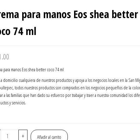
BOTELLA DE 2 L
rema para manos Eos shea better
oco 74 ml
1.00
a para manos Eos shea better coco 74 ml
 a domicilio cualquiera de nuestros productos y apoya a los negocios locales en la San Mi
ultepec, todos nuestros productos son comprados en los negocios pequeños de la colon
ar a las familias que han dado su esfuerzo por trabajar y traer a nuestra comunidad los dif
uctos y servicios.
Crema
+
Añadir al carrito