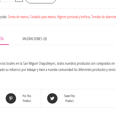
para
manos
Eos
gorías:
Crema de manos
,
Cuidado para manos
,
Higiene personal y belleza
,
Tiendas de abarrot
shea
better
coco
74
IÓN
VALORACIONES (0)
ml
cantidad
gocios locales en la San Miguel Chapultepec, todos nuestros productos son comprados en 
do su esfuerzo por trabajar y traer a nuestra comunidad los diferentes productos y servic
Pin This
Tweet This
Product
Product