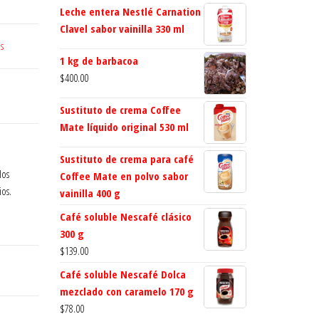
Leche entera Nestlé Carnation
Clavel sabor vainilla 330 ml
es
1 kg de barbacoa
$
400.00
Sustituto de crema Coffee
Mate líquido original 530 ml
Sustituto de crema para café
los
Coffee Mate en polvo sabor
ios.
vainilla 400 g
Café soluble Nescafé clásico
300 g
$
139.00
Café soluble Nescafé Dolca
mezclado con caramelo 170 g
$
78.00