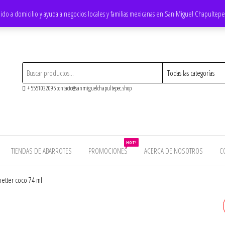
ido a domicilio y ayuda a negocios locales y familias mexicanas en San Miguel Chapultep
+ 5551032095 contacto@sanmiguelchapultepec.shop
HOT!
TIENDAS DE ABARROTES
PROMOCIONES
ACERCA DE NOSOTROS
C
etter coco 74 ml
REFRESCO COCA COLA