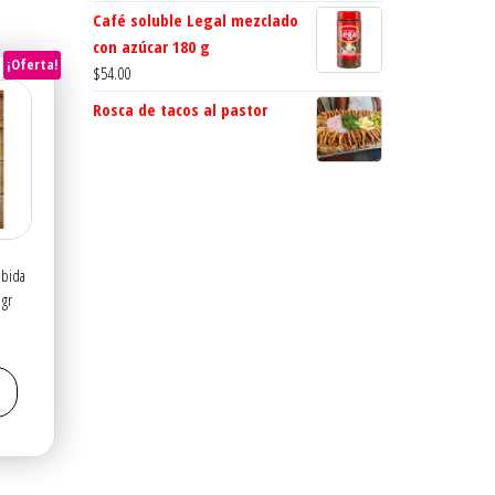
Café soluble Legal mezclado
con azúcar 180 g
¡Oferta!
$
54.00
Rosca de tacos al pastor
ebida
 gr
l
recio
ctual
s:
6.00.