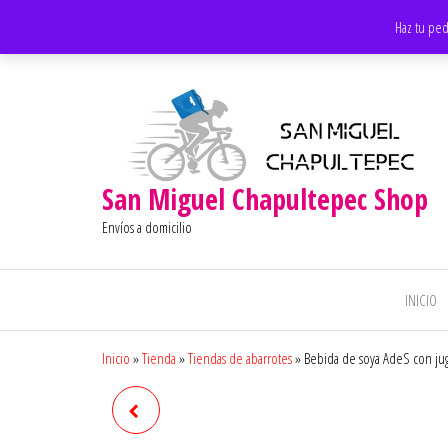
Saltar
Apoyando los negocios locales
Haz tu ped
al
contenido
San Miguel Chapultepec Shop
Envíos a domicilio
INICIO
Inicio
»
Tienda
»
Tiendas de abarrotes
»
Bebida de soya AdeS con ju
ALIMENTO PARA PERRO