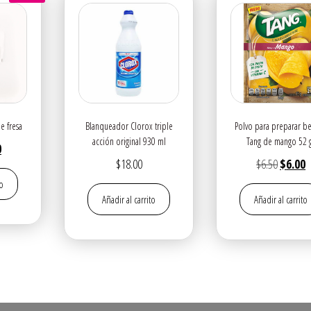
e fresa
Blanqueador Clorox triple
Polvo para preparar b
acción original 930 ml
Tang de mango 52 
El
0
El
E
$
18.00
$
6.50
$
6.00
o
precio
precio
p
to
al
actual
Añadir al carrito
Añadir al carrito
original
a
es:
era:
e
$2.50.
$6.50.
$