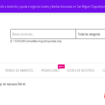
ido a domicilio y ayuda a negocios locales y familias mexicanas en San Miguel Chapultep
+ 5551032095 contacto@sanmiguelchapultepec.shop
HOT!
TIENDAS DE ABARROTES
PROMOCIONES
ACERCA DE NOSOTROS
C
go de manzana 946 ml
BEBIDA DE SOYA ADES SA