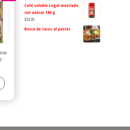
Café soluble Legal mezclado
con azúcar 180 g
$
54.00
Rosca de tacos al pastor
ebida
gr
l
recio
ctual
s:
6.00.