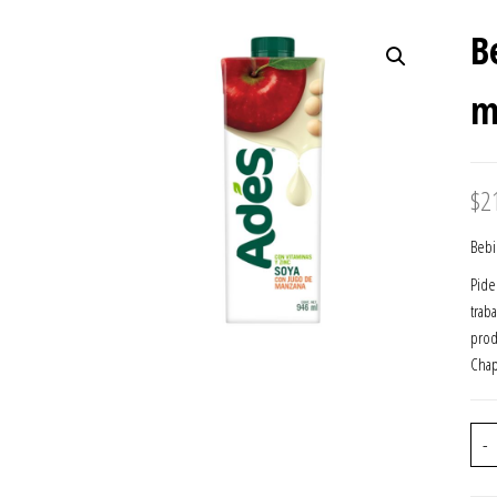
PEDIGREE POLLO ADULTO 100
B
G
m
$
2
Bebi
Pide
trab
prod
Chap
-