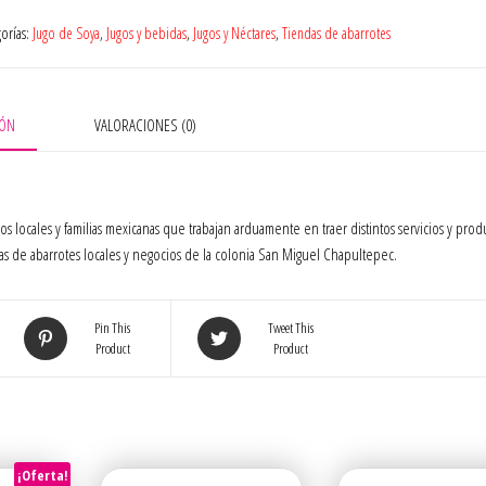
AdeS
gorías:
Jugo de Soya
,
Jugos y bebidas
,
Jugos y Néctares
,
Tiendas de abarrotes
con
jugo
de
manzana
IÓN
VALORACIONES (0)
946
ml
cantidad
os locales y familias mexicanas que trabajan arduamente en traer distintos servicios y prod
s de abarrotes locales y negocios de la colonia San Miguel Chapultepec.
Pin This
Tweet This
Product
Product
¡Oferta!