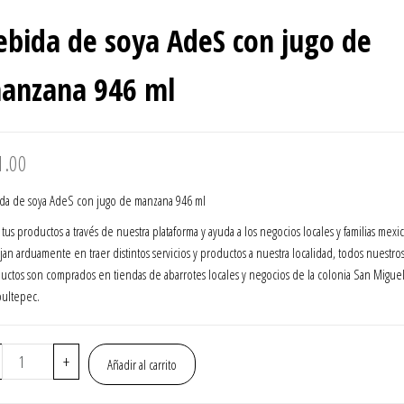
DURAZNO 946 ML
ebida de soya AdeS con jugo de
anzana 946 ml
1.00
da de soya AdeS con jugo de manzana 946 ml
 tus productos a través de nuestra plataforma y ayuda a los negocios locales y familias mex
ajan arduamente en traer distintos servicios y productos a nuestra localidad, todos nuestro
uctos son comprados en tiendas de abarrotes locales y negocios de la colonia San Migue
ultepec.
Bebida
+
Añadir al carrito
de
soya