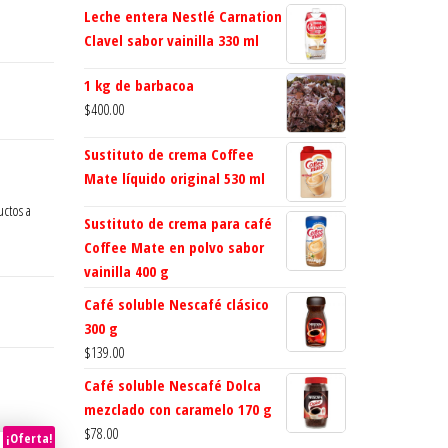
Leche entera Nestlé Carnation
Clavel sabor vainilla 330 ml
1 kg de barbacoa
$
400.00
Sustituto de crema Coffee
Mate líquido original 530 ml
uctos a
Sustituto de crema para café
Coffee Mate en polvo sabor
vainilla 400 g
Café soluble Nescafé clásico
300 g
$
139.00
Café soluble Nescafé Dolca
mezclado con caramelo 170 g
$
78.00
¡Oferta!