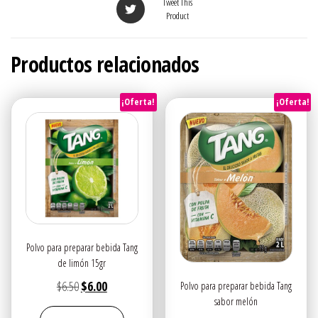
Tweet This
Product
Productos relacionados
¡Oferta!
¡Oferta!
Polvo para preparar bebida Tang
de limón 15gr
El
El
$
6.50
$
6.00
Polvo para preparar bebida Tang
sabor melón
precio
precio