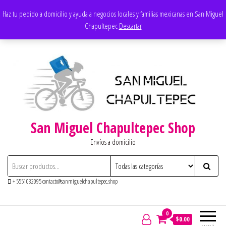
Saltar
Apoyando los negocios locales
Haz tu pedido a domicilio y ayuda a negocios locales y familias mexicanas en San Miguel
al
Chapultepec
Descartar
contenido
San Miguel Chapultepec Shop
Envíos a domicilio
+ 5551032095 contacto@sanmiguelchapultepec.shop
0
$0.00