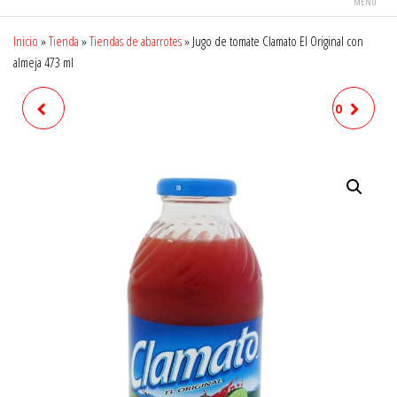
MENÚ
Inicio
»
Tienda
»
Tiendas de abarrotes
»
Jugo de tomate Clamato El Original con
almeja 473 ml
ALIMENTO PARA PERRO
JUGO DE TOMATE CLAMATO
PEDIGREE RES ADULTO RAZAS
EL ORIGINAL CON ALMEJA 1.89
PEQUEÑAS 100 G
L