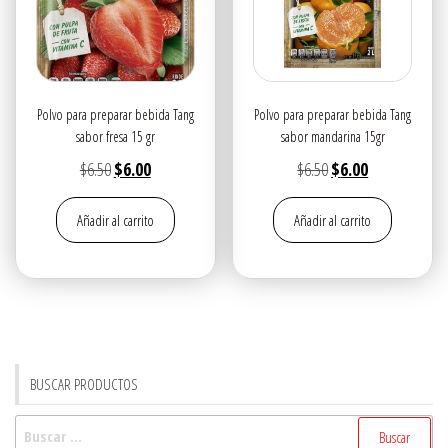
Polvo para preparar bebida Tang
Polvo para preparar bebida Tang
sabor fresa 15 gr
sabor mandarina 15gr
El
El
El
El
$
6.50
$
6.00
$
6.50
$
6.00
precio
precio
precio
precio
Añadir al carrito
Añadir al carrito
original
actual
original
actual
era:
es:
era:
es:
$6.50.
$6.00.
$6.50.
$6.00.
BUSCAR PRODUCTOS
Buscar: