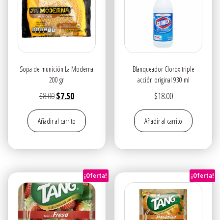
Sopa de munición La Moderna
Blanqueador Clorox triple
200 gr
acción original 930 ml
El
El
$
8.00
$
7.50
$
18.00
precio
precio
Añadir al carrito
Añadir al carrito
original
actual
era:
es:
$8.00.
$7.50.
¡Oferta!
¡Oferta!