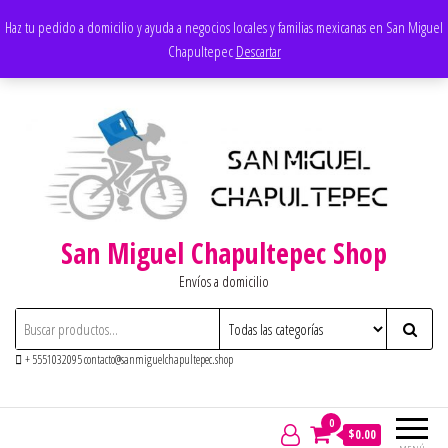
Saltar
Apoyando los negocios locales
Haz tu pedido a domicilio y ayuda a negocios locales y familias mexicanas en San Miguel
al
Chapultepec
Descartar
contenido
San Miguel Chapultepec Shop
Envíos a domicilio
+ 5551032095 contacto@sanmiguelchapultepec.shop
0
$0.00