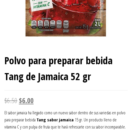
Polvo para preparar bebida
Tang de Jamaica 52 gr
El
El
$
6.50
$
6.00
precio
precio
El sabor jamaica ha llegado como un nuevo sabor dentro de sus variedas en polvo
para preparar bebida
Tang sabor jamaica
15 gr. Un producto lleno de
original
actual
vitamina C y con pulpa de fruta que te hará refrescarte con su sabor incomparable.