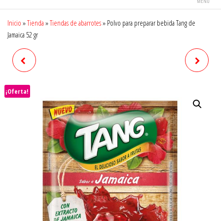
MENÚ
Inicio
»
Tienda
»
Tiendas de abarrotes
»
Polvo para preparar bebida Tang de
Jamaica 52 gr
POLVO PARA PREPARAR
POLVO PARA PREPARAR
BEBIDA TANG DE HORCHATA
BEBIDA TANG DE LIMÓN 15GR
¡Oferta!
52 GR