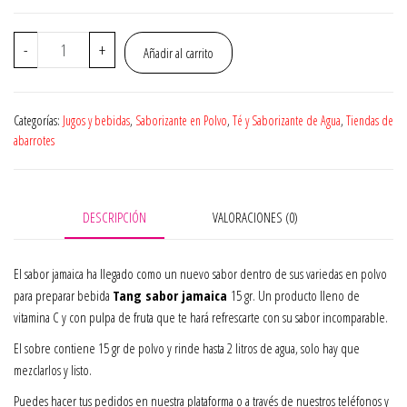
era:
es:
$6.50.
$6.00.
Polvo
-
+
Añadir al carrito
para
preparar
bebida
Categorías:
Jugos y bebidas
,
Saborizante en Polvo
,
Té y Saborizante de Agua
,
Tiendas de
Tang
abarrotes
de
Jamaica
52
gr
DESCRIPCIÓN
VALORACIONES (0)
cantidad
El sabor jamaica ha llegado como un nuevo sabor dentro de sus variedas en polvo
para preparar bebida
Tang sabor jamaica
15 gr. Un producto lleno de
vitamina C y con pulpa de fruta que te hará refrescarte con su sabor incomparable.
El sobre contiene 15 gr de polvo y rinde hasta 2 litros de agua, solo hay que
mezclarlos y listo.
Puedes hacer tus pedidos en nuestra plataforma o a través de nuestros teléfonos y