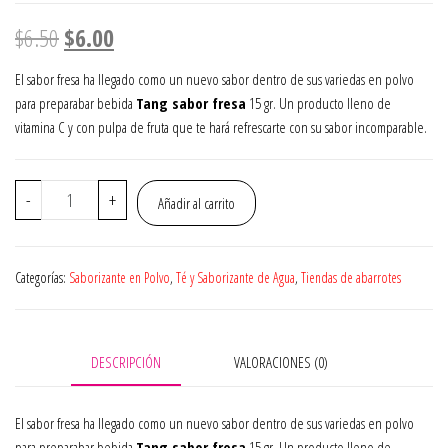
El
El
$
6.50
$
6.00
precio
precio
El sabor fresa ha llegado como un nuevo sabor dentro de sus variedas en polvo
para preparabar bebida
Tang sabor fresa
15 gr. Un producto lleno de
original
actual
vitamina C y con pulpa de fruta que te hará refrescarte con su sabor incomparable.
era:
es:
$6.50.
$6.00.
Polvo
-
+
Añadir al carrito
para
preparar
bebida
Categorías:
Saborizante en Polvo
,
Té y Saborizante de Agua
,
Tiendas de abarrotes
Tang
sabor
fresa
15
DESCRIPCIÓN
VALORACIONES (0)
gr
cantidad
El sabor fresa ha llegado como un nuevo sabor dentro de sus variedas en polvo
para preparabar bebida
Tang sabor fresa
15 gr. Un producto lleno de