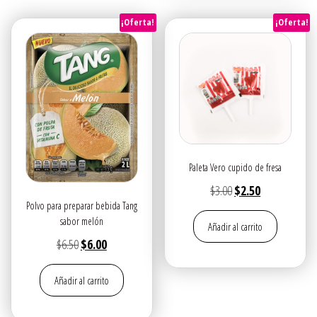
¡Oferta!
¡Oferta!
Paleta Vero cupido de fresa
El
El
$
3.00
$
2.50
Polvo para preparar bebida Tang
precio
precio
sabor melón
Añadir al carrito
original
actual
El
El
$
6.50
$
6.00
era:
es:
precio
precio
$3.00.
$2.50.
Añadir al carrito
original
actual
era:
es: