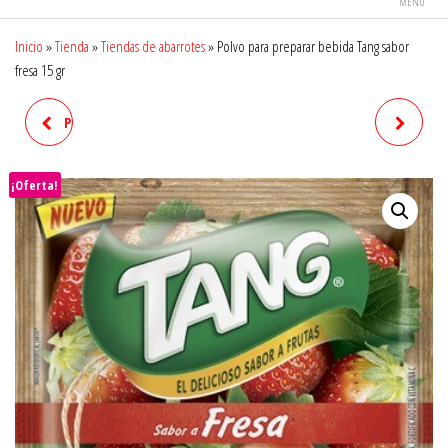
MENÚ
Inicio
»
Tienda
»
Tiendas de abarrotes
»
Polvo para preparar bebida Tang sabor
fresa 15 gr
PALETA BROCHA DE SANDÍA
POLVO PARA PREPARAR
VERO
BEBIDA TANG SABOR
¡Oferta!
MANDARINA 15GR