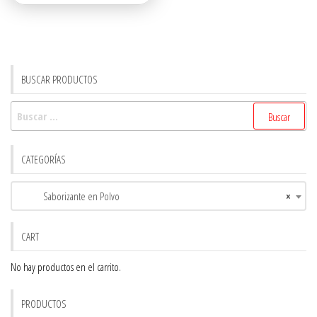
$6.50.
$6.00.
BUSCAR PRODUCTOS
Buscar:
CATEGORÍAS
Saborizante en Polvo
×
CART
No hay productos en el carrito.
PRODUCTOS