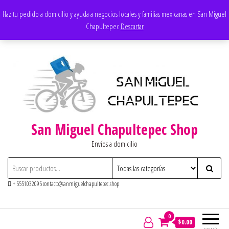
Saltar
Apoyando los negocios locales
Haz tu pedido a domicilio y ayuda a negocios locales y familias mexicanas en San Miguel
al
Chapultepec
Descartar
contenido
San Miguel Chapultepec Shop
Envíos a domicilio
+ 5551032095 contacto@sanmiguelchapultepec.shop
0
$0.00