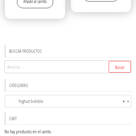
Añadir al carrito
original
actual
era:
es:
era:
es:
$22.80.
$21.80.
$27.00.
$26.00.
BUSCAR PRODUCTOS
Buscar:
CATEGORÍAS
Yoghurt bebible
×
CART
No hay productos en el carrito.