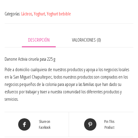
Categorías:
Lácteos
,
Yoghurt
,
Yoghurt bebible
DESCRIPCIÓN
VALORACIONES (0)
Danone Activia ciruela pasa 225 g
Pide a domicilio cualquiera de nuestros productos y apoya a los negocios locales
en la San Miguel Chapultepec, todos nuestros productos son comprados en los
negocios pequeños de la colonia para apoyar a las familias que han dado su
esfuerzo por trabajar y traer a nuestra comunidad los diferentes productos y
servicios.
Share on
Pin This
Facebook
Product