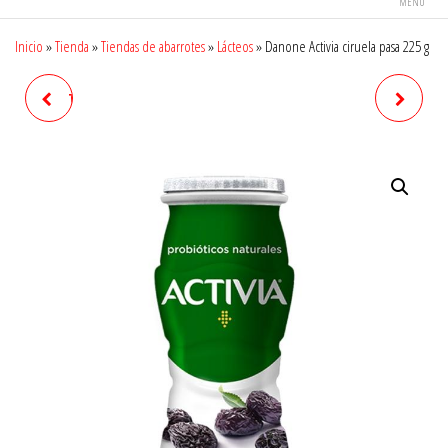
MENÚ
Inicio
»
Tienda
»
Tiendas de abarrotes
»
Lácteos
»
Danone Activia ciruela pasa 225 g
TORTILLINAS TÍA ROSA DE
TOSTADAS MILPA REAL
HARINA 22 PZAS
ONDULADAS 360 G