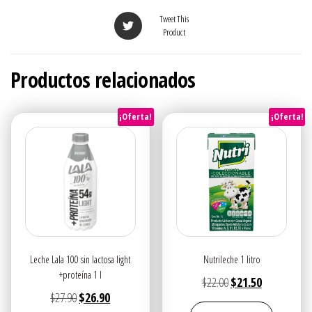
Tweet This
Product
Productos relacionados
¡Oferta!
¡Oferta!
Leche Lala 100 sin lactosa light
Nutrileche 1 litro
+proteína 1 l
El
El
$
22.00
$
21.50
El
El
$
27.90
$
26.90
precio
precio