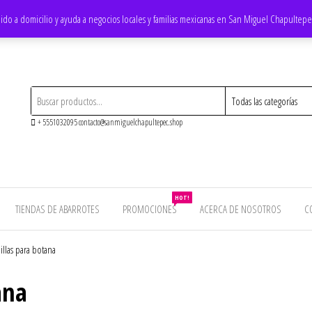
ido a domicilio y ayuda a negocios locales y familias mexicanas en San Miguel Chapultep
+ 5551032095 contacto@sanmiguelchapultepec.shop
HOT!
TIENDAS DE ABARROTES
PROMOCIONES
ACERCA DE NOSOTROS
C
llas para botana
ana