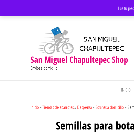
Saltar
Apoyando los negocios locales
Haz tu ped
al
contenido
San Miguel Chapultepec Shop
Envíos a domicilio
INICIO
Inicio
»
Tiendas de abarrotes
»
Despensa
»
Botanas a domicilio
»
Semi
Semillas para bot